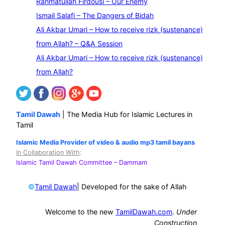
Rahmatullah Firdousi – Our Enemy
c
Ismail Salafi – The Dangers of Bidah
h
Ali Akbar Umari – How to receive rizk (sustenance)
from Allah? – Q&A Session
Ali Akbar Umari – How to receive rizk (sustenance)
from Allah?
Tamil Dawah
| The Media Hub for Islamic Lectures in
Tamil
Islamic Media Provider of video & audio mp3 tamil bayans
In Collaboration With
:
Islamic Tamil Dawah Committee
– Dammam
©
| Developed for the sake of Allah
Tamil Dawah
Welcome to the new
TamilDawah.com
.
Under
Construction