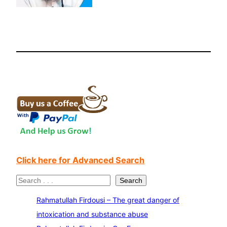
Click here for Advanced Search
S
Search
e
Rahmatullah Firdousi – The great danger of
a
intoxication and substance abuse
r