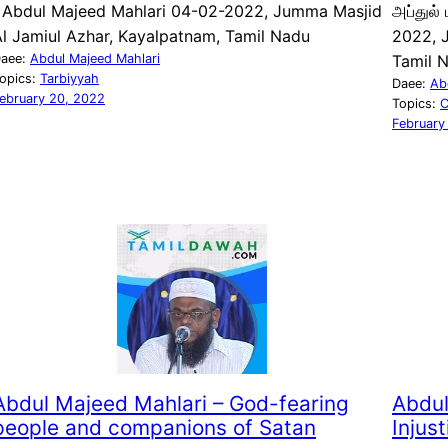
| Abdul Majeed Mahlari 04-02-2022, Jumma Masjid
அப்துல்
l Jamiul Azhar, Kayalpatnam, Tamil Nadu
2022, 
aee:
Abdul Majeed Mahlari
Tamil 
opics:
Tarbiyyah
Daee:
Ab
ebruary 20, 2022
Topics:
C
February
Abdul Majeed Mahlari – God-fearing
Abdul
people and companions of Satan
Injust