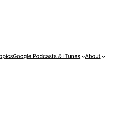
opics
Google Podcasts & iTunes
About