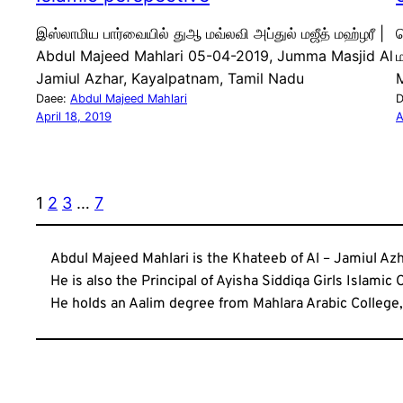
இஸ்லாமிய பார்வையில் துஆ மவ்லவி அப்துல் மஜீத் மஹ்ழரீ |
ப
Abdul Majeed Mahlari 05-04-2019, Jumma Masjid Al
Jamiul Azhar, Kayalpatnam, Tamil Nadu
M
Daee:
Abdul Majeed Mahlari
D
April 18, 2019
A
1
2
3
…
7
Abdul Majeed Mahlari is the Khateeb of Al – Jamiul A
He is also the Principal of Ayisha Siddiqa Girls Islamic
He holds an Aalim degree from Mahlara Arabic College,