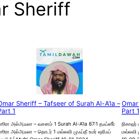
 Sheriff
Omar Sheriff – Tafseer of Surah Al-A’la –
Omar 
Part 1
Part 
ூரா அல்அஃலா – வசனம் 1 Surah Al-A’la 87:1 தஃப்ஸீர்
நிகாஹ் 
ூரா அல்அஃலா – தொடர் 1 மவ்லவி முஃப்தீ உமர் ஷரிஃப்
மவ்லவி 