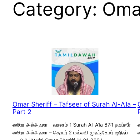
Category:
Omar
Omar Sheriff – Tafseer of Surah Al-A’la –
Part 2
ஸூரா அல்அஃலா – வசனம் 1 Surah Al-A’la 87:1 தஃப்ஸீர்
ஸ
ஸூரா அல்அஃலா – தொடர் 2 மவ்லவி முஃப்தீ உமர் ஷரிஃப்
ஸ