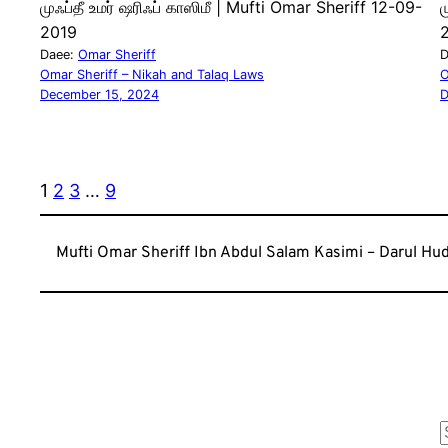
முஃப்தீ உமர் ஷரிஃப் காஸிமீ | Mufti Omar Sheriff 12-09-
ம
2019
Daee:
Omar Sheriff
D
Omar Sheriff – Nikah and Talaq Laws
O
December 15, 2024
D
1
2
3
…
9
Mufti Omar Sheriff Ibn Abdul Salam Kasimi – Darul Hu