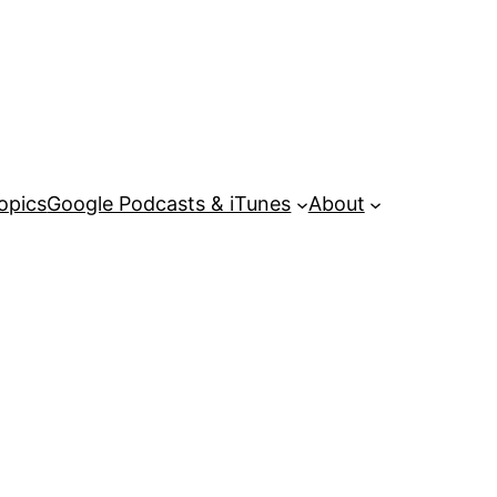
opics
Google Podcasts & iTunes
About