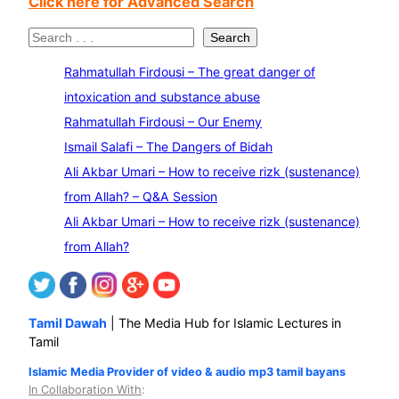
Click here for Advanced Search
S
Search
e
Rahmatullah Firdousi – The great danger of
a
intoxication and substance abuse
r
Rahmatullah Firdousi – Our Enemy
c
Ismail Salafi – The Dangers of Bidah
h
Ali Akbar Umari – How to receive rizk (sustenance)
from Allah? – Q&A Session
Ali Akbar Umari – How to receive rizk (sustenance)
from Allah?
Tamil Dawah
| The Media Hub for Islamic Lectures in
Tamil
Islamic Media Provider of video & audio mp3 tamil bayans
In Collaboration With
: