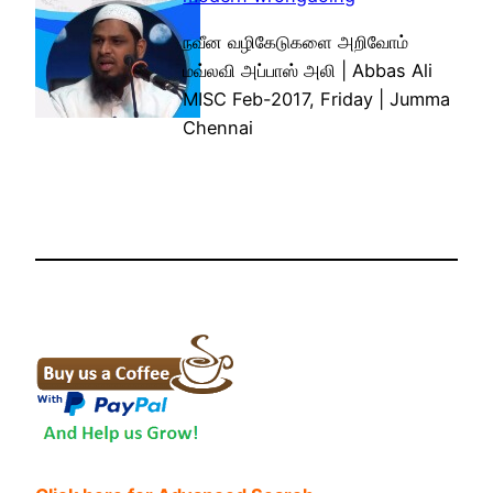
நவீன வழிகேடுகளை அறிவோம்
மவ்லவி அப்பாஸ் அலி | Abbas Ali
MISC Feb-2017, Friday | Jumma
Chennai