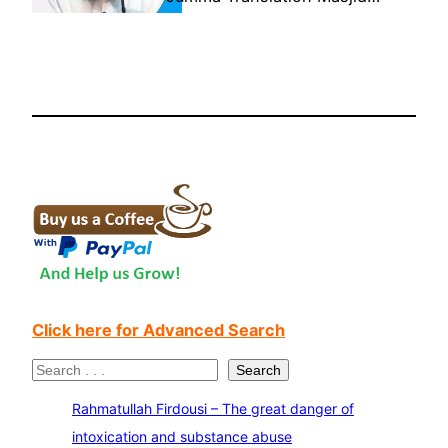
Click here for Advanced Search
S
Search
e
Rahmatullah Firdousi – The great danger of
a
intoxication and substance abuse