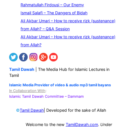
r
Rahmatullah Firdousi – Our Enemy
c
Ismail Salafi – The Dangers of Bidah
h
Ali Akbar Umari – How to receive rizk (sustenance)
from Allah? – Q&A Session
Ali Akbar Umari – How to receive rizk (sustenance)
from Allah?
Tamil Dawah
| The Media Hub for Islamic Lectures in
Tamil
Islamic Media Provider of video & audio mp3 tamil bayans
In Collaboration With
:
Islamic Tamil Dawah Committee
– Dammam
©
| Developed for the sake of Allah
Tamil Dawah
Welcome to the new
TamilDawah.com
.
Under