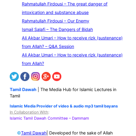
e
Rahmatullah Firdousi – The great danger of
a
intoxication and substance abuse
r
Rahmatullah Firdousi – Our Enemy
c
Ismail Salafi – The Dangers of Bidah
h
Ali Akbar Umari – How to receive rizk (sustenance)
from Allah? – Q&A Session
Ali Akbar Umari – How to receive rizk (sustenance)
from Allah?
Tamil Dawah
| The Media Hub for Islamic Lectures in
Tamil
Islamic Media Provider of video & audio mp3 tamil bayans
In Collaboration With
:
Islamic Tamil Dawah Committee
– Dammam
©
| Developed for the sake of Allah
Tamil Dawah