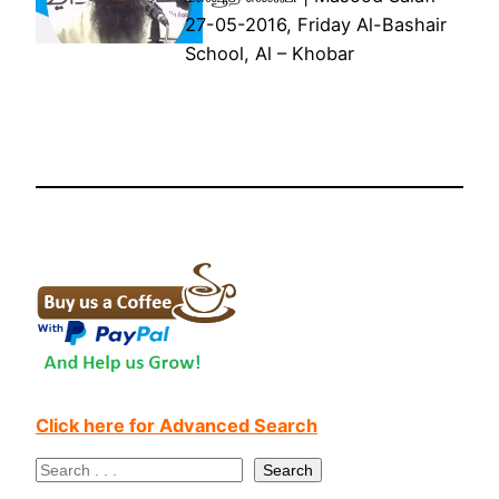
27-05-2016, Friday Al-Bashair
School, Al – Khobar
Click here for Advanced Search
S
Search