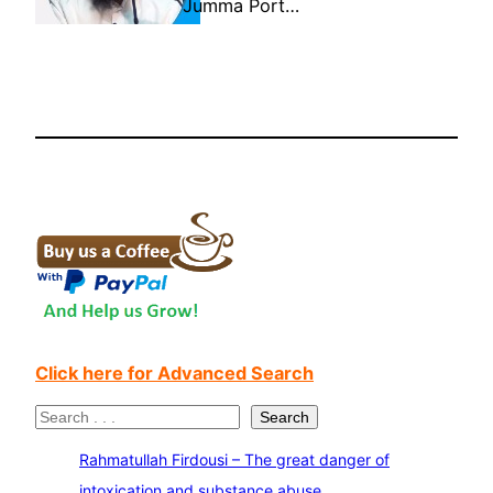
Jumma Port…
Click here for Advanced Search
S
Search
e
Rahmatullah Firdousi – The great danger of
a
intoxication and substance abuse