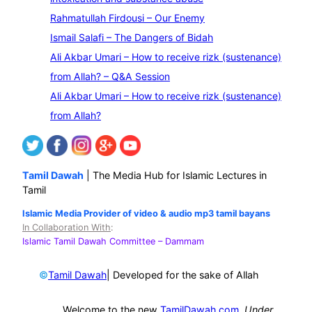
r
Rahmatullah Firdousi – Our Enemy
c
Ismail Salafi – The Dangers of Bidah
h
Ali Akbar Umari – How to receive rizk (sustenance)
from Allah? – Q&A Session
Ali Akbar Umari – How to receive rizk (sustenance)
from Allah?
Tamil Dawah
| The Media Hub for Islamic Lectures in
Tamil
Islamic Media Provider of video & audio mp3 tamil bayans
In Collaboration With
:
Islamic Tamil Dawah Committee
– Dammam
©
| Developed for the sake of Allah
Tamil Dawah
Welcome to the new
TamilDawah.com
.
Under