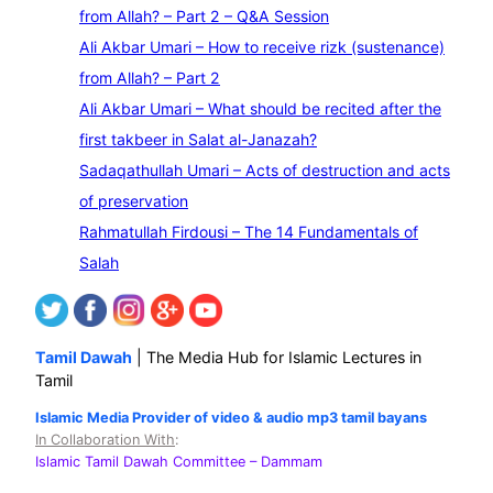
a
from Allah? – Part 2 – Q&A Session
r
Ali Akbar Umari – How to receive rizk (sustenance)
c
from Allah? – Part 2
h
Ali Akbar Umari – What should be recited after the
first takbeer in Salat al-Janazah?
Sadaqathullah Umari – Acts of destruction and acts
of preservation
Rahmatullah Firdousi – The 14 Fundamentals of
Salah
Tamil Dawah
| The Media Hub for Islamic Lectures in
Tamil
Islamic Media Provider of video & audio mp3 tamil bayans
In Collaboration With
:
Islamic Tamil Dawah Committee
– Dammam