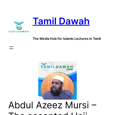
Skip
to
Tamil Dawah
content
The Media Hub for Islamic Lectures in Tamil
Abdul Azeez Mursi –