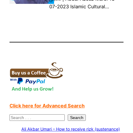
07-2023 Islamic Cultural…
Click here for Advanced Search
S
Search
e
Ali Akbar Umari – How to receive rizk (sustenance)