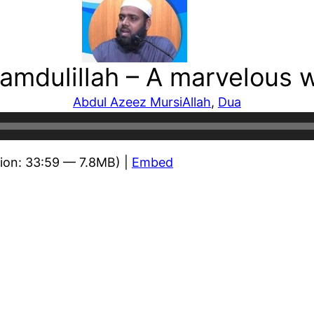
amdulillah – A marvelous 
Abdul Azeez Mursi
Allah
, 
Dua
ion: 33:59 — 7.8MB) |
Embed