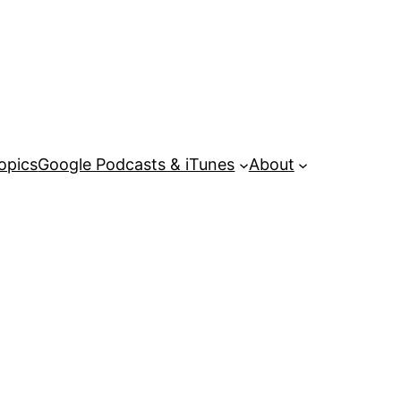
opics
Google Podcasts & iTunes
About