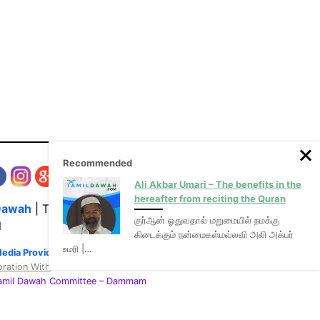
Recommended
Ali Akbar Umari – The benefits in the
hereafter from reciting the Quran
Dawah
| The Media Hub for Islamic Lectures
குர்ஆன் ஓதுவதால் மறுமையில் நமக்கு
l
கிடைக்கும் நன்மைகள்மவ்லவி அலி அக்பர்
உமரி |…
Media Provider of video & audio mp3 tamil bayans
oration With
:
Tamil Dawah Committee
– Dammam