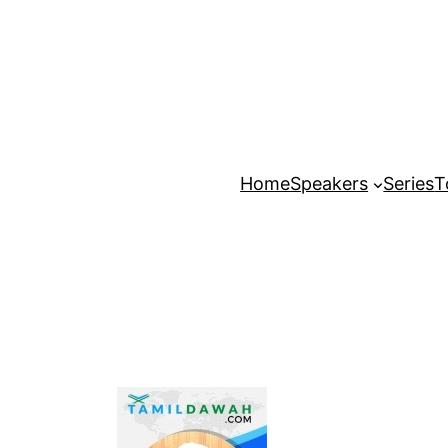
Home
Speakers
Series
T