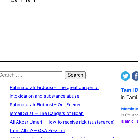
S
Search
e
Rahmatullah Firdousi – The great danger of
Tamil 
a
intoxication and substance abuse
in Tami
Rahmatullah Firdousi – Our Enemy
c
Islamic 
Ismail Salafi – The Dangers of Bidah
In Collab
h
Islamic 
Ali Akbar Umari – How to receive rizk (sustenance)
from Allah? – Q&A Session