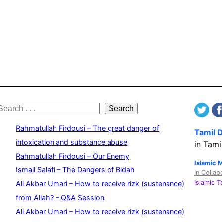
S
Search
e
Rahmatullah Firdousi – The great danger of
Tamil 
a
intoxication and substance abuse
in Tami
Rahmatullah Firdousi – Our Enemy
c
Islamic 
Ismail Salafi – The Dangers of Bidah
In Collab
h
Islamic 
Ali Akbar Umari – How to receive rizk (sustenance)
from Allah? – Q&A Session
Ali Akbar Umari – How to receive rizk (sustenance)