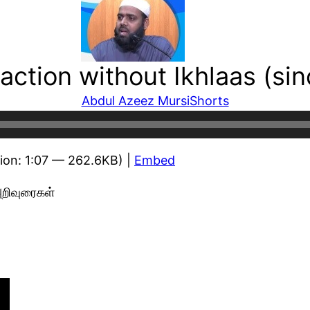
ction without Ikhlaas (sinc
Abdul Azeez Mursi
Shorts
ion: 1:07 — 262.6KB) |
Embed
அறிவுரைகள்