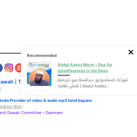
Recommended
Abdul Azeez Mursi – Dua for
steadfastness in the Deen
தினமும் ஓத வேண்டிய துஆமவ்லவி அப்துல்
Dawah
| The Media Hub for Islamic Lectures
அஸீஸ் முர்ஸி | Abdul Azeez…
l
Media Provider of video & audio mp3 tamil bayans
oration With
:
Tamil Dawah Committee
– Dammam