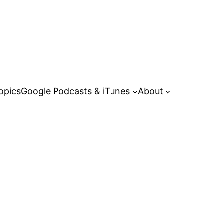
opics
Google Podcasts & iTunes
About