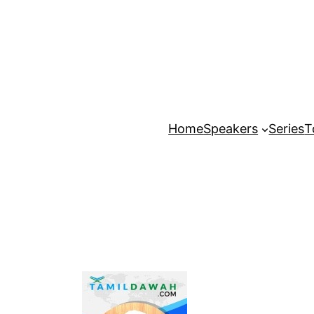
Home
Speakers
Series
T