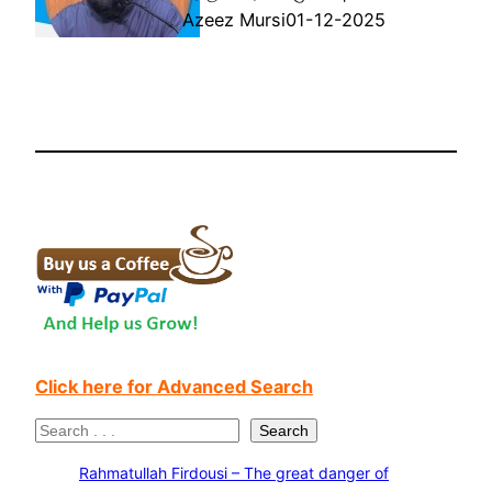
Azeez Mursi01-12-2025
Click here for Advanced Search
S
Search
e
Rahmatullah Firdousi – The great danger of
a