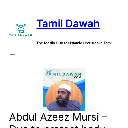
Skip
to
Tamil Dawah
content
The Media Hub for Islamic Lectures in Tamil
Abdul Azeez Mursi –