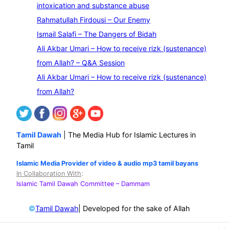
intoxication and substance abuse
r
Rahmatullah Firdousi – Our Enemy
c
Ismail Salafi – The Dangers of Bidah
h
Ali Akbar Umari – How to receive rizk (sustenance)
from Allah? – Q&A Session
Ali Akbar Umari – How to receive rizk (sustenance)
from Allah?
Tamil Dawah
| The Media Hub for Islamic Lectures in
Tamil
Islamic Media Provider of video & audio mp3 tamil bayans
In Collaboration With
:
Islamic Tamil Dawah Committee
– Dammam
©
| Developed for the sake of Allah
Tamil Dawah