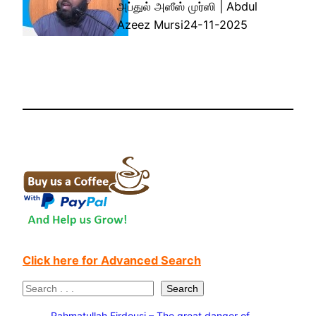
அப்துல் அஸீஸ் முர்ஸி | Abdul
Azeez Mursi24-11-2025
Click here for Advanced Search
S
Search
e
Rahmatullah Firdousi – The great danger of