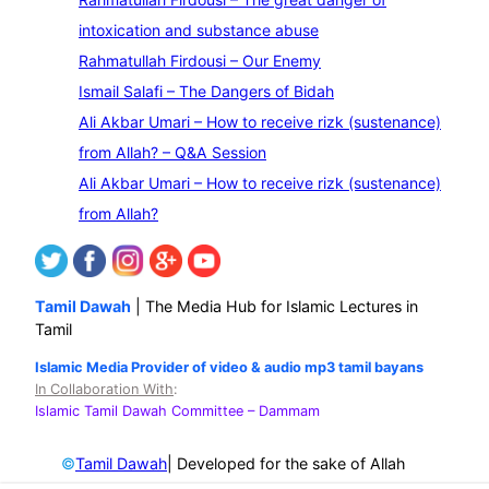
a
intoxication and substance abuse
r
Rahmatullah Firdousi – Our Enemy
c
Ismail Salafi – The Dangers of Bidah
h
Ali Akbar Umari – How to receive rizk (sustenance)
from Allah? – Q&A Session
Ali Akbar Umari – How to receive rizk (sustenance)
from Allah?
Tamil Dawah
| The Media Hub for Islamic Lectures in
Tamil
Islamic Media Provider of video & audio mp3 tamil bayans
In Collaboration With
:
Islamic Tamil Dawah Committee
– Dammam
©
| Developed for the sake of Allah
Tamil Dawah