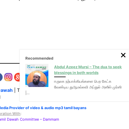
Recommended
Abdul Azeez Mursi – The dua to seek
blessings in both worlds
ஈருலக நற்பாக்கியங்களை பெற கேட்க
வேண்டிய துஆமவ்லவி அப்துல் அஸீஸ் முர்ஸி
Dawah
| The Media Hub for Islamic Lectures
|…
l
Media Provider of video & audio mp3 tamil bayans
oration With
:
Tamil Dawah Committee
– Dammam