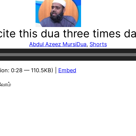
te this dua three times dai
Abdul Azeez Mursi
Dua
, 
Shorts
ion: 0:28 — 110.5KB) |
Embed
்வோம்