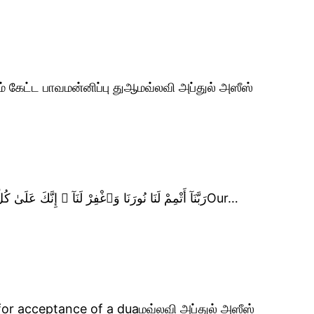
கேட்ட பாவமன்னிப்பு துஆமவ்லவி அப்துல் அஸீஸ்
அல்குர்ஆன் கூறும் நல்லடியார்களின் துஆرَبَّنَآ أَتْمِمْ لَنَا نُورَنَا وَٱغْفِرْ لَنَآ ۖ إِنَّكَ عَلَىٰ كُلِّ شَىْءٍۢ قَدِيرٌOur…
for acceptance of a duaமவ்லவி அப்துல் அஸீஸ்