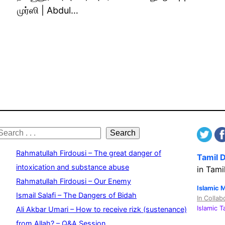
முர்ஸி | Abdul…
S
Search
e
Rahmatullah Firdousi – The great danger of
Tamil 
a
intoxication and substance abuse
in Tami
Rahmatullah Firdousi – Our Enemy
c
Islamic 
Ismail Salafi – The Dangers of Bidah
In Collab
h
Islamic 
Ali Akbar Umari – How to receive rizk (sustenance)
from Allah? – Q&A Session