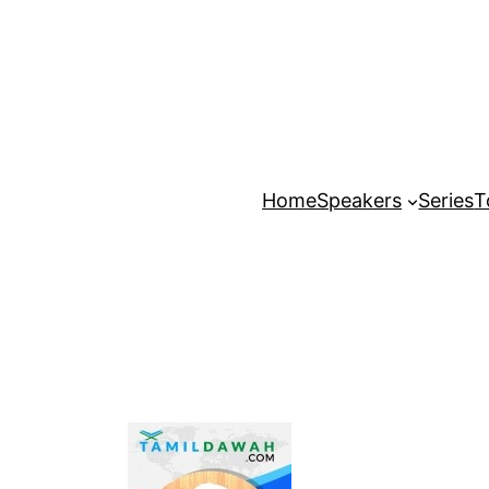
Home
Speakers
Series
T