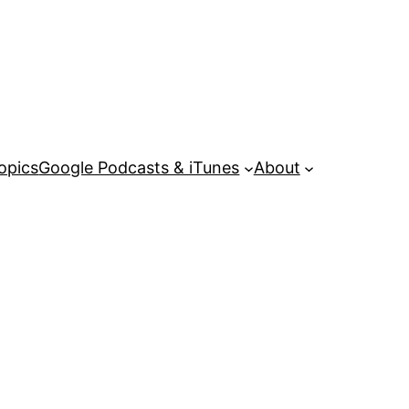
opics
Google Podcasts & iTunes
About