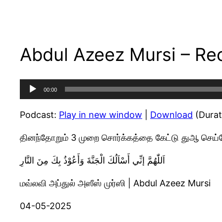
Abdul Azeez Mursi – Reci
Audio
00:00
Player
Podcast:
Play in new window
|
Download
(Durat
தினந்தோறும் 3 முறை சொர்க்கத்தை கேட்டு துஆ செய
اَللّٰهُمَّ إنِّي أَسْاَلُكَ الْجَنَّةَ وَأَعُوْذُ بِكَ مِنَ النَّارِ
மவ்லவி அப்துல் அஸீஸ் முர்ஸி | Abdul Azeez Mursi
04-05-2025