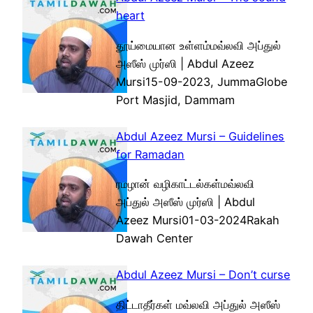
heart
தூய்மையான உள்ளம்மவ்லவி அப்துல்
அஸீஸ் முர்ஸி | Abdul Azeez
Mursi15-09-2023, JummaGlobe
Port Masjid, Dammam
Abdul Azeez Mursi – Guidelines
for Ramadan
ரமழான் வழிகாட்டல்கள்மவ்லவி
அப்துல் அஸீஸ் முர்ஸி | Abdul
Azeez Mursi01-03-2024Rakah
Dawah Center
Abdul Azeez Mursi – Don’t curse
திட்டாதீர்கள் மவ்லவி அப்துல் அஸீஸ்