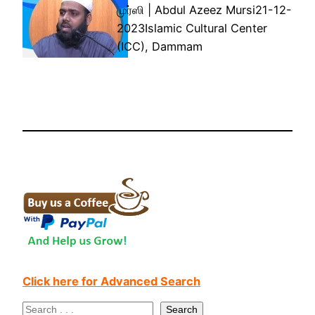
முர்ஸி | Abdul Azeez Mursi21-12-
2023Islamic Cultural Center
(ICC), Dammam
Click here for Advanced Search
S
Search