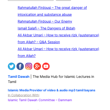
e
Rahmatullah Firdousi – The great danger of
a
intoxication and substance abuse
r
Rahmatullah Firdousi – Our Enemy
c
Ismail Salafi – The Dangers of Bidah
h
Ali Akbar Umari – How to receive rizk (sustenance)
from Allah? – Q&A Session
Ali Akbar Umari – How to receive rizk (sustenance)
from Allah?
Tamil Dawah
| The Media Hub for Islamic Lectures in
Tamil
Islamic Media Provider of video & audio mp3 tamil bayans
In Collaboration With
:
Islamic Tamil Dawah Committee
– Dammam