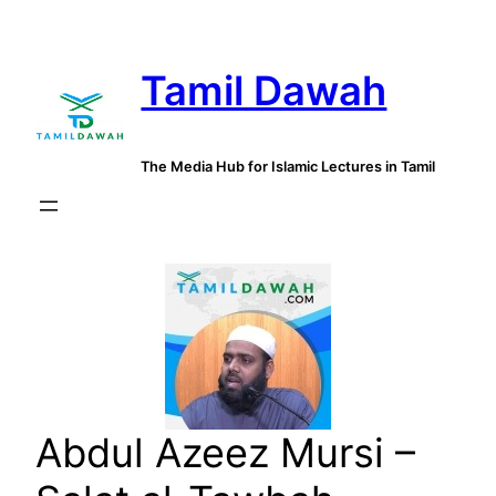
Skip
to
Tamil Dawah
content
The Media Hub for Islamic Lectures in Tamil
Abdul Azeez Mursi –