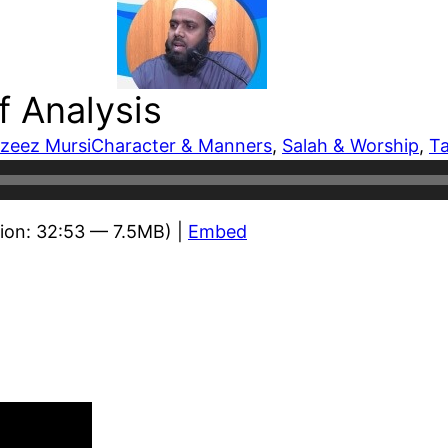
f Analysis
zeez Mursi
Character & Manners
, 
Salah & Worship
, 
Ta
ion: 32:53 — 7.5MB) |
Embed