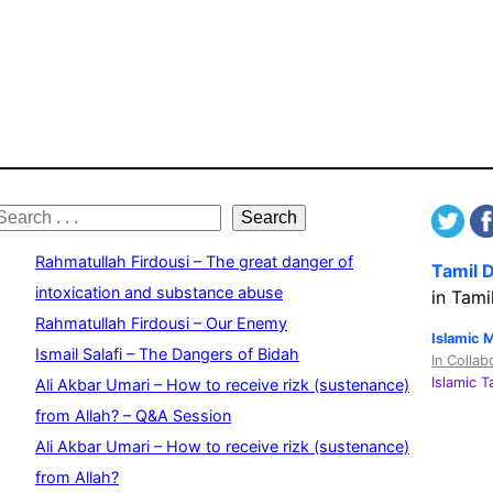
S
Search
e
Rahmatullah Firdousi – The great danger of
Tamil 
a
intoxication and substance abuse
in Tami
Rahmatullah Firdousi – Our Enemy
c
Islamic 
Ismail Salafi – The Dangers of Bidah
In Collab
h
Islamic 
Ali Akbar Umari – How to receive rizk (sustenance)
from Allah? – Q&A Session
Ali Akbar Umari – How to receive rizk (sustenance)
from Allah?