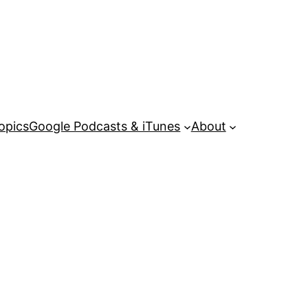
opics
Google Podcasts & iTunes
About