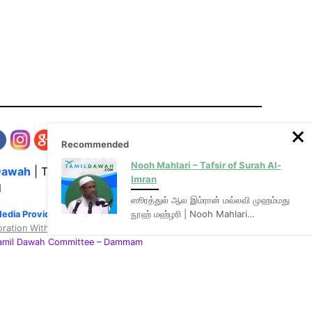
Recommended
Nooh Mahlari – Tafsir of Surah Al-
Dawah
| The Media Hub for Islamic Lectures
Imran
l
ஸூரத்துல் ஆல இம்ரான் மவ்லவி முஹம்மது
நூஹ் மஹ்ழரி | Nooh Mahlari…
Media Provider of video & audio mp3 tamil bayans
oration With
:
Tamil Dawah Committee
– Dammam