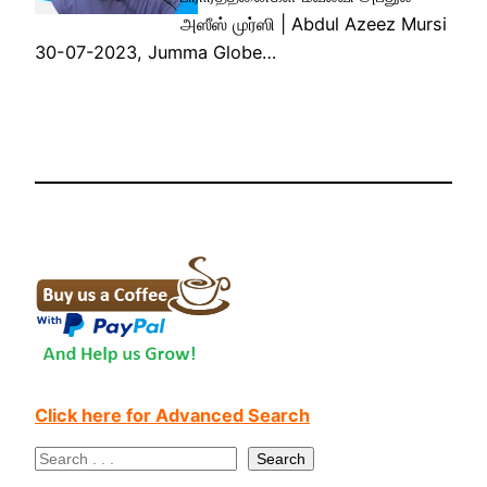
அஸீஸ் முர்ஸி | Abdul Azeez Mursi
30-07-2023, Jumma Globe…
Click here for Advanced Search
S
Search