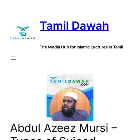
Skip
to
Tamil Dawah
content
The Media Hub for Islamic Lectures in Tamil
Abdul Azeez Mursi –