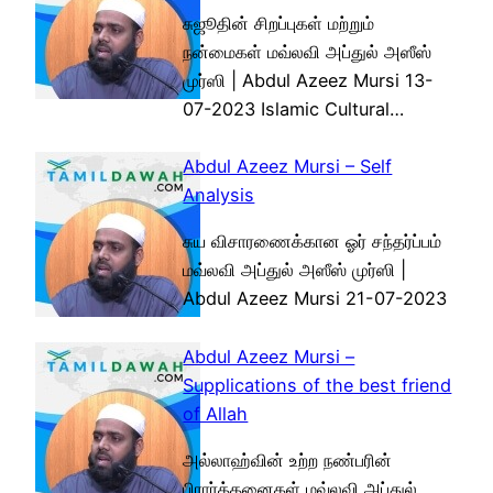
சுஜூதின் சிறப்புகள் மற்றும்
நன்மைகள் மவ்லவி அப்துல் அஸீஸ்
முர்ஸி | Abdul Azeez Mursi 13-
07-2023 Islamic Cultural…
Abdul Azeez Mursi – Self
Analysis
சுய விசாரணைக்கான ஓர் சந்தர்ப்பம்
மவ்லவி அப்துல் அஸீஸ் முர்ஸி |
Abdul Azeez Mursi 21-07-2023
Abdul Azeez Mursi –
Supplications of the best friend
of Allah
அல்லாஹ்வின் உற்ற நண்பரின்
பிரார்த்தனைகள் மவ்லவி அப்துல்