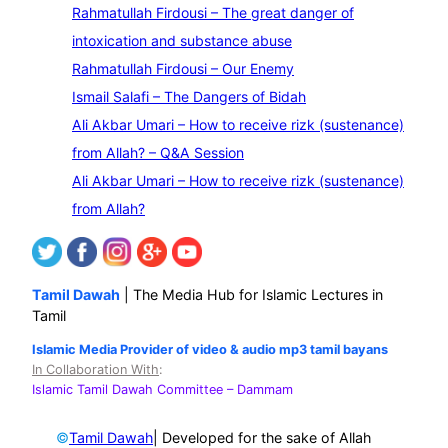
e
Rahmatullah Firdousi – The great danger of
a
intoxication and substance abuse
r
Rahmatullah Firdousi – Our Enemy
c
Ismail Salafi – The Dangers of Bidah
h
Ali Akbar Umari – How to receive rizk (sustenance)
from Allah? – Q&A Session
Ali Akbar Umari – How to receive rizk (sustenance)
from Allah?
Tamil Dawah
| The Media Hub for Islamic Lectures in
Tamil
Islamic Media Provider of video & audio mp3 tamil bayans
In Collaboration With
:
Islamic Tamil Dawah Committee
– Dammam
©
| Developed for the sake of Allah
Tamil Dawah