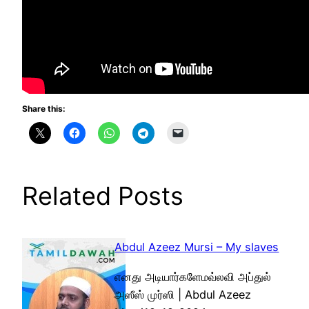
Share this:
Related Posts
Abdul Azeez Mursi – My slaves
எனது அடியார்களேமவ்லவி அப்துல்
அஸீஸ் முர்ஸி | Abdul Azeez