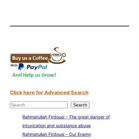
Click here for Advanced Search
S
Search
e
Rahmatullah Firdousi – The great danger of
a
intoxication and substance abuse
r
Rahmatullah Firdousi – Our Enemy
c