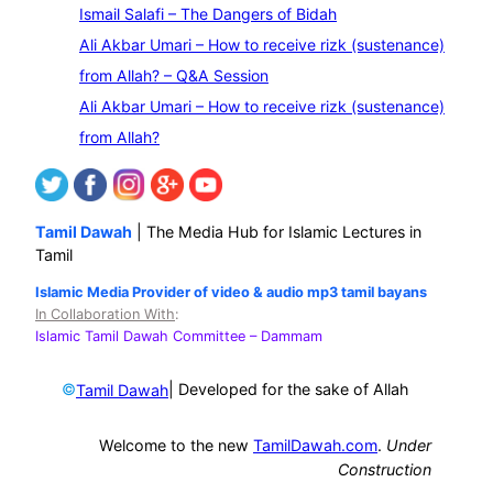
Ismail Salafi – The Dangers of Bidah
h
Ali Akbar Umari – How to receive rizk (sustenance)
from Allah? – Q&A Session
Ali Akbar Umari – How to receive rizk (sustenance)
from Allah?
Tamil Dawah
| The Media Hub for Islamic Lectures in
Tamil
Islamic Media Provider of video & audio mp3 tamil bayans
In Collaboration With
:
Islamic Tamil Dawah Committee
– Dammam
©
| Developed for the sake of Allah
Tamil Dawah
Welcome to the new
TamilDawah.com
.
Under
Construction