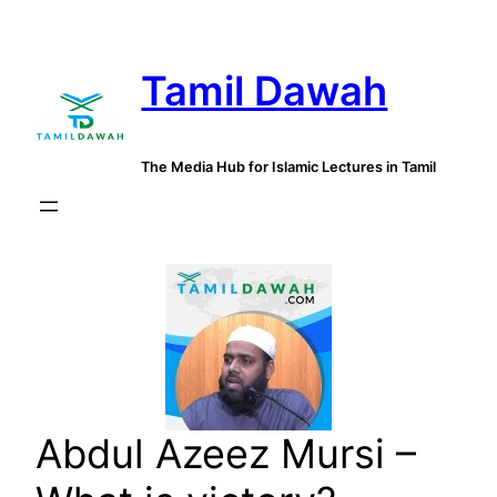
Skip
to
Tamil Dawah
content
The Media Hub for Islamic Lectures in Tamil
Abdul Azeez Mursi –