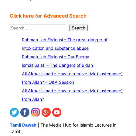
Click here for Advanced Search
S
Search
e
Rahmatullah Firdousi – The great danger of
a
intoxication and substance abuse
r
Rahmatullah Firdousi – Our Enemy
c
Ismail Salafi – The Dangers of Bidah
h
Ali Akbar Umari – How to receive rizk (sustenance)
from Allah? – Q&A Session
Ali Akbar Umari – How to receive rizk (sustenance)
from Allah?
Tamil Dawah
| The Media Hub for Islamic Lectures in
Tamil