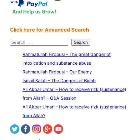
Click here for Advanced Search
S
Search
e
Rahmatullah Firdousi – The great danger of
a
intoxication and substance abuse
r
Rahmatullah Firdousi – Our Enemy
c
Ismail Salafi – The Dangers of Bidah
h
Ali Akbar Umari – How to receive rizk (sustenance)
from Allah? – Q&A Session
Ali Akbar Umari – How to receive rizk (sustenance)
from Allah?