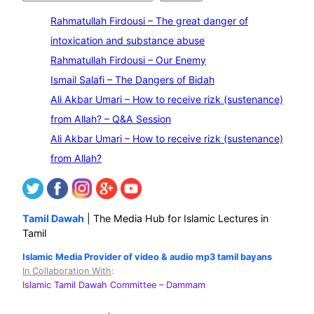
e
Rahmatullah Firdousi – The great danger of
a
intoxication and substance abuse
r
Rahmatullah Firdousi – Our Enemy
c
Ismail Salafi – The Dangers of Bidah
h
Ali Akbar Umari – How to receive rizk (sustenance)
from Allah? – Q&A Session
Ali Akbar Umari – How to receive rizk (sustenance)
from Allah?
Tamil Dawah
| The Media Hub for Islamic Lectures in
Tamil
Islamic Media Provider of video & audio mp3 tamil bayans
In Collaboration With
:
Islamic Tamil Dawah Committee
– Dammam