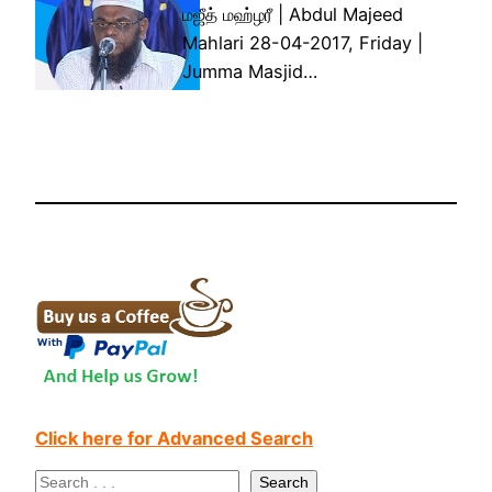
மஜீத் மஹ்ழரீ | Abdul Majeed
Mahlari 28-04-2017, Friday |
Jumma Masjid…
Click here for Advanced Search
S
Search