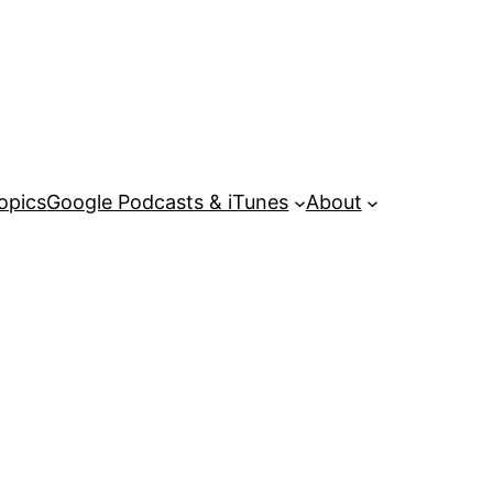
opics
Google Podcasts & iTunes
About