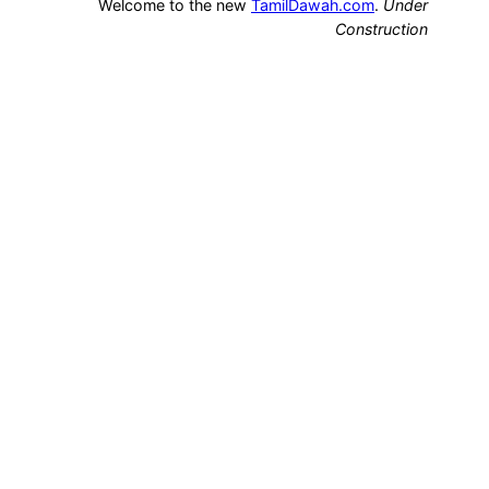
Welcome to the new
TamilDawah.com
.
Under
Construction