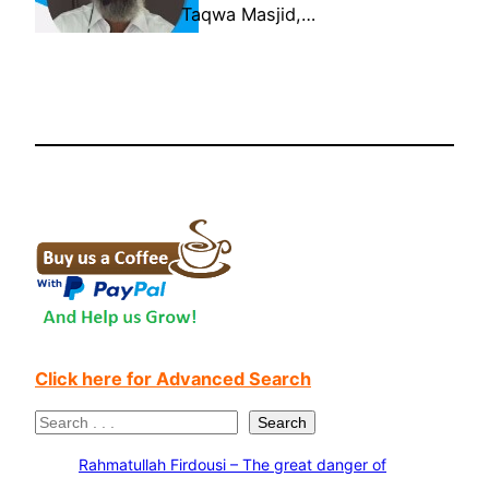
Taqwa Masjid,…
Click here for Advanced Search
S
Search
e
Rahmatullah Firdousi – The great danger of
a