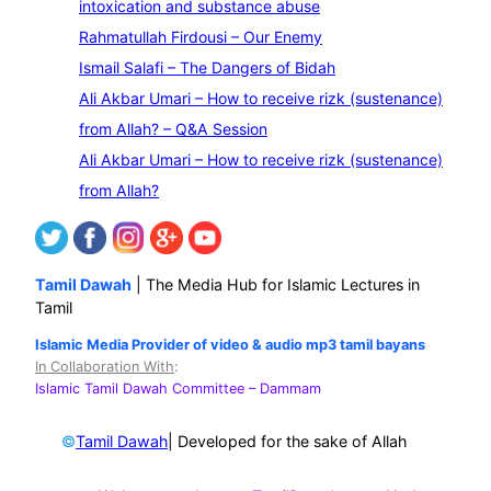
intoxication and substance abuse
r
Rahmatullah Firdousi – Our Enemy
c
Ismail Salafi – The Dangers of Bidah
h
Ali Akbar Umari – How to receive rizk (sustenance)
from Allah? – Q&A Session
Ali Akbar Umari – How to receive rizk (sustenance)
from Allah?
Tamil Dawah
| The Media Hub for Islamic Lectures in
Tamil
Islamic Media Provider of video & audio mp3 tamil bayans
In Collaboration With
:
Islamic Tamil Dawah Committee
– Dammam
©
| Developed for the sake of Allah
Tamil Dawah