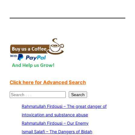
Click here for Advanced Search
S
Search
e
Rahmatullah Firdousi – The great danger of
a
intoxication and substance abuse
r
Rahmatullah Firdousi – Our Enemy
c
Ismail Salafi – The Dangers of Bidah
h