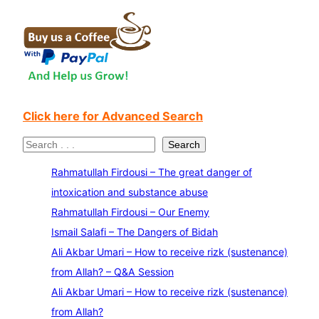
Click here for Advanced Search
S
Search
e
Rahmatullah Firdousi – The great danger of
a
intoxication and substance abuse
r
Rahmatullah Firdousi – Our Enemy
c
Ismail Salafi – The Dangers of Bidah
h
Ali Akbar Umari – How to receive rizk (sustenance)
from Allah? – Q&A Session
Ali Akbar Umari – How to receive rizk (sustenance)
from Allah?