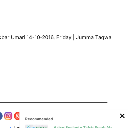
li Akbar Umari 14-10-2016, Friday | Jumma Taqwa
Recommended
Azhar Seelani – Tafsir Surah Al-