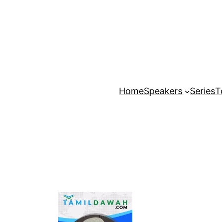
Home
Speakers
Series
T