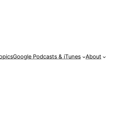
opics
Google Podcasts & iTunes
About