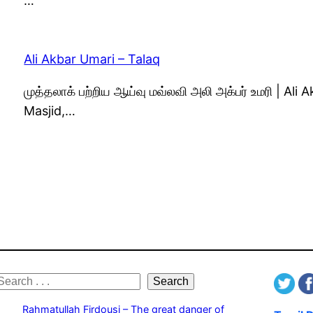
…
Ali Akbar Umari – Talaq
முத்தலாக் பற்றிய ஆய்வு மவ்லவி அலி அக்பர் உமரி | A
Masjid,…
S
Search
e
Rahmatullah Firdousi – The great danger of