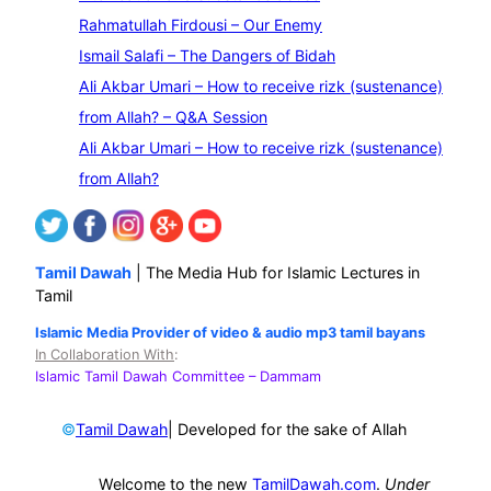
r
Rahmatullah Firdousi – Our Enemy
c
Ismail Salafi – The Dangers of Bidah
h
Ali Akbar Umari – How to receive rizk (sustenance)
from Allah? – Q&A Session
Ali Akbar Umari – How to receive rizk (sustenance)
from Allah?
Tamil Dawah
| The Media Hub for Islamic Lectures in
Tamil
Islamic Media Provider of video & audio mp3 tamil bayans
In Collaboration With
:
Islamic Tamil Dawah Committee
– Dammam
©
| Developed for the sake of Allah
Tamil Dawah
Welcome to the new
TamilDawah.com
.
Under