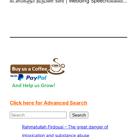
கடமைகளும் திருமண உரை | Wedding Speechமவ்லவி…
Click here for Advanced Search
S
Search
e
Rahmatullah Firdousi – The great danger of
a
intoxication and substance abuse