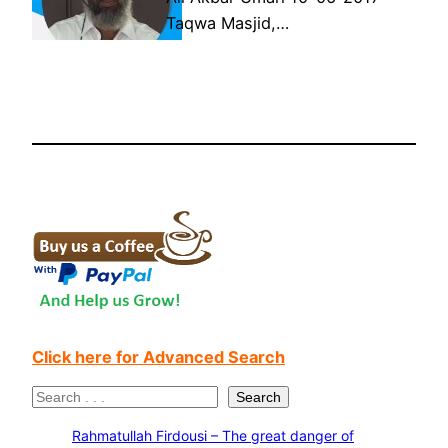
Taqwa Masjid,…
Click here for Advanced Search
S
Search
e
Rahmatullah Firdousi – The great danger of