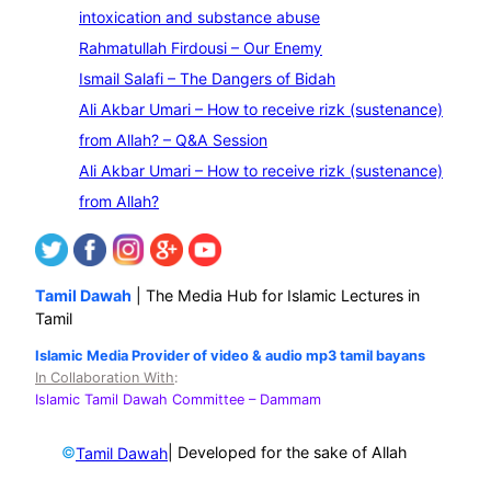
a
intoxication and substance abuse
r
Rahmatullah Firdousi – Our Enemy
c
Ismail Salafi – The Dangers of Bidah
h
Ali Akbar Umari – How to receive rizk (sustenance)
from Allah? – Q&A Session
Ali Akbar Umari – How to receive rizk (sustenance)
from Allah?
Tamil Dawah
| The Media Hub for Islamic Lectures in
Tamil
Islamic Media Provider of video & audio mp3 tamil bayans
In Collaboration With
:
Islamic Tamil Dawah Committee
– Dammam
©
| Developed for the sake of Allah
Tamil Dawah