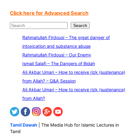
Click here for Advanced Search
S
Search
e
Rahmatullah Firdousi – The great danger of
a
intoxication and substance abuse
r
Rahmatullah Firdousi – Our Enemy
c
Ismail Salafi – The Dangers of Bidah
h
Ali Akbar Umari – How to receive rizk (sustenance)
from Allah? – Q&A Session
Ali Akbar Umari – How to receive rizk (sustenance)
from Allah?
Tamil Dawah
| The Media Hub for Islamic Lectures in
Tamil