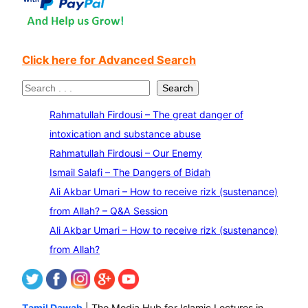
Click here for Advanced Search
S
Search
e
Rahmatullah Firdousi – The great danger of
a
intoxication and substance abuse
r
Rahmatullah Firdousi – Our Enemy
c
Ismail Salafi – The Dangers of Bidah
h
Ali Akbar Umari – How to receive rizk (sustenance)
from Allah? – Q&A Session
Ali Akbar Umari – How to receive rizk (sustenance)
from Allah?
Tamil Dawah
| The Media Hub for Islamic Lectures in