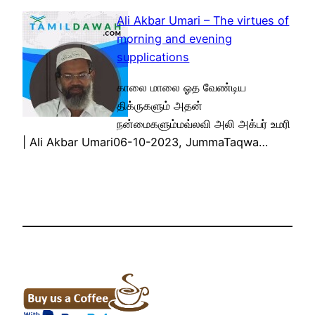
Ali Akbar Umari – The virtues of
morning and evening
supplications
காலை மாலை ஓத வேண்டிய
திக்ருகளும் அதன்
நன்மைகளும்மவ்லவி அலி அக்பர் உமரி
| Ali Akbar Umari06-10-2023, JummaTaqwa…