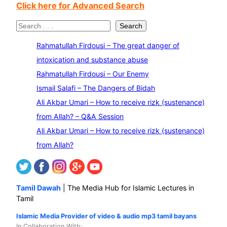
Click here for Advanced Search
S
Search
e
Rahmatullah Firdousi – The great danger of
a
intoxication and substance abuse
r
Rahmatullah Firdousi – Our Enemy
c
Ismail Salafi – The Dangers of Bidah
h
Ali Akbar Umari – How to receive rizk (sustenance)
from Allah? – Q&A Session
Ali Akbar Umari – How to receive rizk (sustenance)
from Allah?
Tamil Dawah
| The Media Hub for Islamic Lectures in
Tamil
Islamic Media Provider of video & audio mp3 tamil bayans
In Collaboration With
: