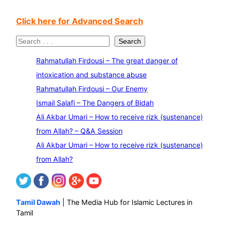
Click here for Advanced Search
S
Search
e
Rahmatullah Firdousi – The great danger of
a
intoxication and substance abuse
r
Rahmatullah Firdousi – Our Enemy
c
Ismail Salafi – The Dangers of Bidah
h
Ali Akbar Umari – How to receive rizk (sustenance)
from Allah? – Q&A Session
Ali Akbar Umari – How to receive rizk (sustenance)
from Allah?
Tamil Dawah
| The Media Hub for Islamic Lectures in
Tamil