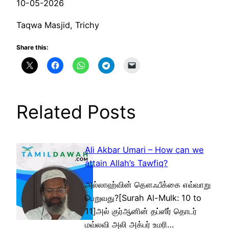
10-05-2026
Taqwa Masjid, Trichy
Share this:
Related Posts
Ali Akbar Umari – How can we
attain Allah’s Tawfiq?
அல்லாஹ்வின் தௌஃபீக்கை எவ்வாறு
பெறுவது?[Surah Al-Mulk: 10 to
11]அல் குர்ஆனின் தப்ஸீர் தொடர்
மவ்லவி அலி அக்பர் உமரி…