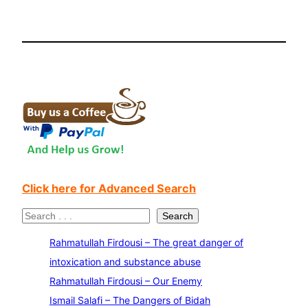
Click here for Advanced Search
S
Search
e
Rahmatullah Firdousi – The great danger of
a
intoxication and substance abuse
r
Rahmatullah Firdousi – Our Enemy
c
Ismail Salafi – The Dangers of Bidah
h