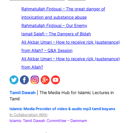
e
Rahmatullah Firdousi – The great danger of
a
intoxication and substance abuse
r
Rahmatullah Firdousi – Our Enemy
c
Ismail Salafi – The Dangers of Bidah
h
Ali Akbar Umari – How to receive rizk (sustenance)
from Allah? – Q&A Session
Ali Akbar Umari – How to receive rizk (sustenance)
from Allah?
Tamil Dawah
| The Media Hub for Islamic Lectures in
Tamil
Islamic Media Provider of video & audio mp3 tamil bayans
In Collaboration With
:
Islamic Tamil Dawah Committee
– Dammam