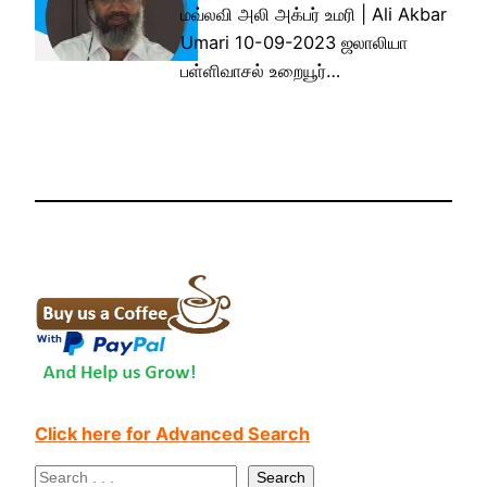
மவ்லவி அலி அக்பர் உமரி | Ali Akbar
Umari 10-09-2023 ஜலாலியா
பள்ளிவாசல் உறையூர்…
Click here for Advanced Search
S
Search