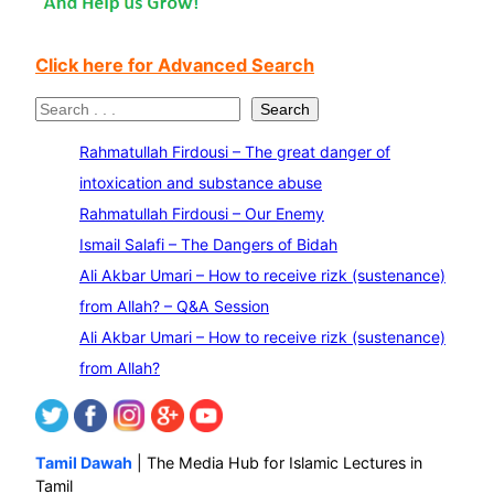
Click here for Advanced Search
S
Search
e
Rahmatullah Firdousi – The great danger of
a
intoxication and substance abuse
r
Rahmatullah Firdousi – Our Enemy
c
Ismail Salafi – The Dangers of Bidah
h
Ali Akbar Umari – How to receive rizk (sustenance)
from Allah? – Q&A Session
Ali Akbar Umari – How to receive rizk (sustenance)
from Allah?
Tamil Dawah
| The Media Hub for Islamic Lectures in
Tamil