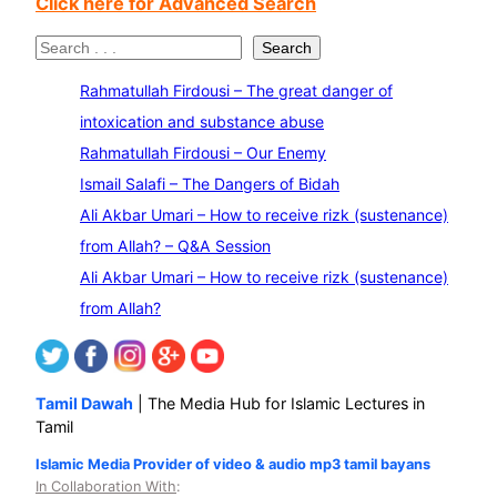
Click here for Advanced Search
S
Search
e
Rahmatullah Firdousi – The great danger of
a
intoxication and substance abuse
r
Rahmatullah Firdousi – Our Enemy
c
Ismail Salafi – The Dangers of Bidah
h
Ali Akbar Umari – How to receive rizk (sustenance)
from Allah? – Q&A Session
Ali Akbar Umari – How to receive rizk (sustenance)
from Allah?
Tamil Dawah
| The Media Hub for Islamic Lectures in
Tamil
Islamic Media Provider of video & audio mp3 tamil bayans
In Collaboration With
: