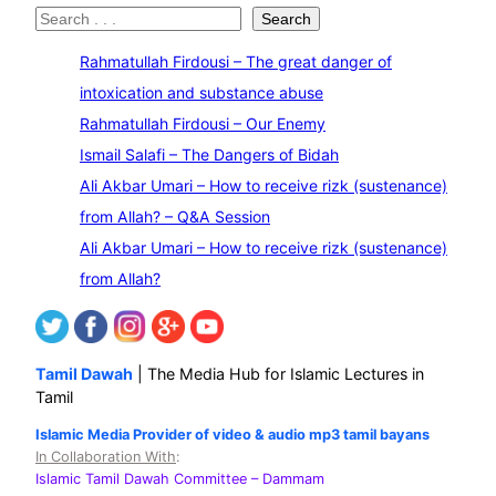
S
Search
e
Rahmatullah Firdousi – The great danger of
a
intoxication and substance abuse
r
Rahmatullah Firdousi – Our Enemy
c
Ismail Salafi – The Dangers of Bidah
h
Ali Akbar Umari – How to receive rizk (sustenance)
from Allah? – Q&A Session
Ali Akbar Umari – How to receive rizk (sustenance)
from Allah?
Tamil Dawah
| The Media Hub for Islamic Lectures in
Tamil
Islamic Media Provider of video & audio mp3 tamil bayans
In Collaboration With
:
Islamic Tamil Dawah Committee
– Dammam