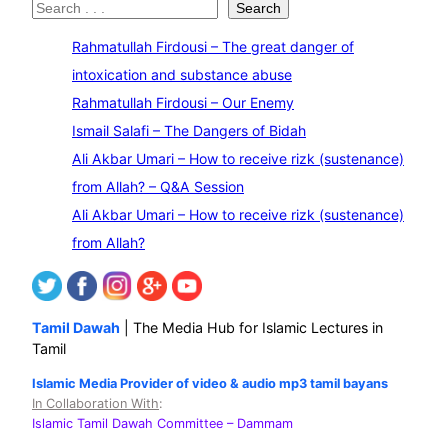
S
Search
e
Rahmatullah Firdousi – The great danger of
a
intoxication and substance abuse
r
Rahmatullah Firdousi – Our Enemy
c
Ismail Salafi – The Dangers of Bidah
h
Ali Akbar Umari – How to receive rizk (sustenance)
from Allah? – Q&A Session
Ali Akbar Umari – How to receive rizk (sustenance)
from Allah?
Tamil Dawah
| The Media Hub for Islamic Lectures in
Tamil
Islamic Media Provider of video & audio mp3 tamil bayans
In Collaboration With
:
Islamic Tamil Dawah Committee
– Dammam