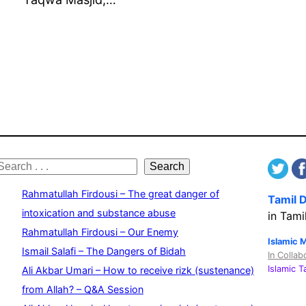
S
Search
e
Rahmatullah Firdousi – The great danger of
Tamil 
a
intoxication and substance abuse
in Tami
Rahmatullah Firdousi – Our Enemy
c
Islamic 
Ismail Salafi – The Dangers of Bidah
In Collab
h
Islamic 
Ali Akbar Umari – How to receive rizk (sustenance)
from Allah? – Q&A Session