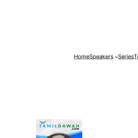
Home
Speakers
Series
T