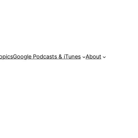
opics
Google Podcasts & iTunes
About