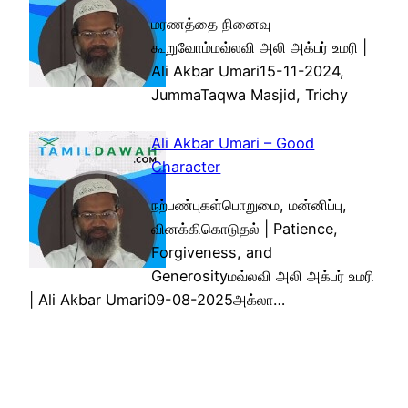
மரணத்தை நினைவு
கூறுவோம்மவ்லவி அலி அக்பர் உமரி |
Ali Akbar Umari15-11-2024,
JummaTaqwa Masjid, Trichy
Ali Akbar Umari – Good
Character
நற்பண்புகள்பொறுமை, மன்னிப்பு,
வினக்கிகொடுதல் | Patience,
Forgiveness, and
Generosityமவ்லவி அலி அக்பர் உமரி
| Ali Akbar Umari09-08-2025அக்லா…