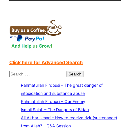
Click here for Advanced Search
S
Search
e
Rahmatullah Firdousi – The great danger of
a
intoxication and substance abuse
r
Rahmatullah Firdousi – Our Enemy
c
Ismail Salafi – The Dangers of Bidah
h
Ali Akbar Umari – How to receive rizk (sustenance)
from Allah? – Q&A Session