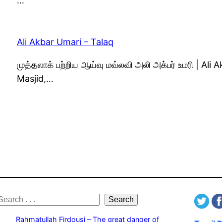
…
Ali Akbar Umari – Talaq
முத்தலாக் பற்றிய ஆய்வு மவ்லவி அலி அக்பர் உமரி | A
Masjid,…
S
Search
e
Rahmatullah Firdousi – The great danger of