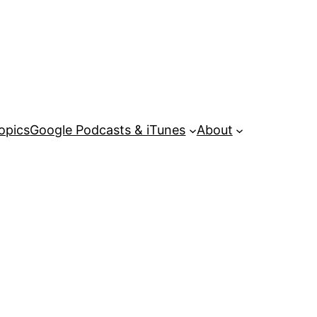
opics
Google Podcasts & iTunes
About