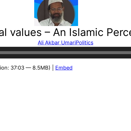
cal values – An Islamic Perc
Ali Akbar Umari
Politics
ion: 37:03 — 8.5MB) |
Embed