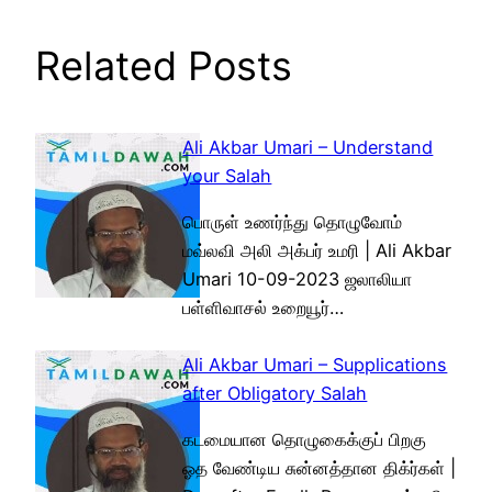
Related Posts
Ali Akbar Umari – Understand
your Salah
பொருள் உணர்ந்து தொழுவோம்
மவ்லவி அலி அக்பர் உமரி | Ali Akbar
Umari 10-09-2023 ஜலாலியா
பள்ளிவாசல் உறையூர்…
Ali Akbar Umari – Supplications
after Obligatory Salah
கடமையான தொழுகைக்குப் பிறகு
ஓத வேண்டிய சுன்னத்தான திக்ர்கள் |