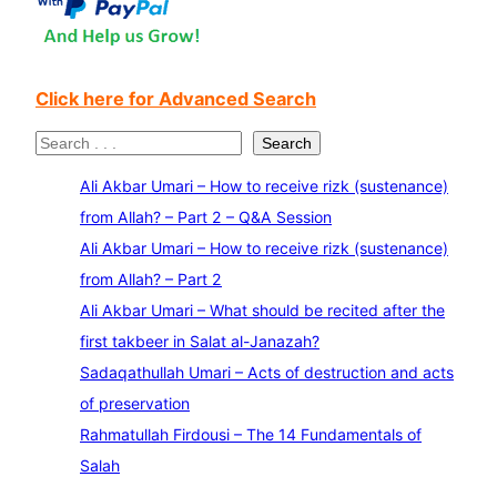
Click here for Advanced Search
S
Search
e
Ali Akbar Umari – How to receive rizk (sustenance)
a
from Allah? – Part 2 – Q&A Session
r
Ali Akbar Umari – How to receive rizk (sustenance)
c
from Allah? – Part 2
h
Ali Akbar Umari – What should be recited after the
first takbeer in Salat al-Janazah?
Sadaqathullah Umari – Acts of destruction and acts
of preservation
Rahmatullah Firdousi – The 14 Fundamentals of
Salah