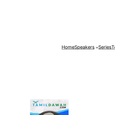
Home
Speakers
Series
T