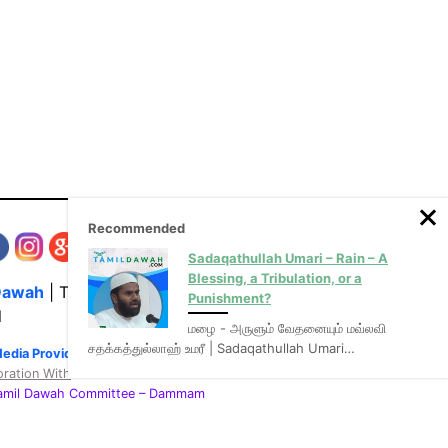
Recommended
Sadaqathullah Umari – Rain – A
Blessing, a Tribulation, or a
Dawah
| The Media Hub for Islamic Lectures
Punishment?
l
மழை - அருளும் வேதனையும் மவ்லவி
சதக்கத்துல்லாஹ் உமரீ | Sadaqathullah Umari…
Media Provider of video & audio mp3 tamil bayans
oration With
:
Tamil Dawah Committee
– Dammam