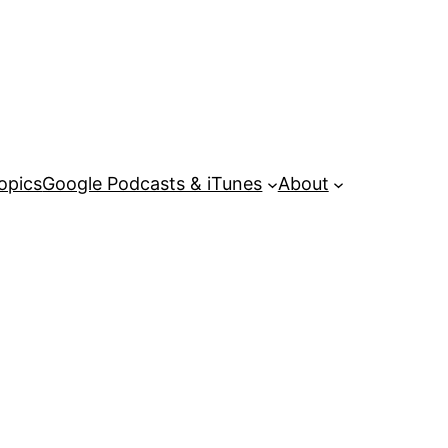
opics
Google Podcasts & iTunes
About