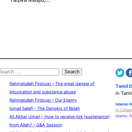
S
Search
e
Rahmatullah Firdousi – The great danger of
Tamil 
a
intoxication and substance abuse
in Tami
Rahmatullah Firdousi – Our Enemy
c
Islamic 
Ismail Salafi – The Dangers of Bidah
In Collab
h
Islamic 
Ali Akbar Umari – How to receive rizk (sustenance)
from Allah? – Q&A Session