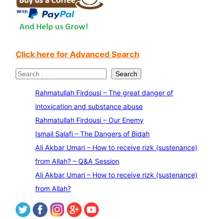
Click here for Advanced Search
S
Search
e
Rahmatullah Firdousi – The great danger of
a
intoxication and substance abuse
r
Rahmatullah Firdousi – Our Enemy
c
Ismail Salafi – The Dangers of Bidah
h
Ali Akbar Umari – How to receive rizk (sustenance)
from Allah? – Q&A Session
Ali Akbar Umari – How to receive rizk (sustenance)
from Allah?