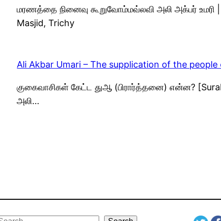
மரணத்தை நினைவு கூறுவோம்மவ்லவி அலி அக்பர் உமரி
Masjid, Trichy
Ali Akbar Umari – The supplication of the people
குகைவாசிகள் கேட்ட துஆ (பிரார்த்தனை) என்ன? [Surah 
அலி…