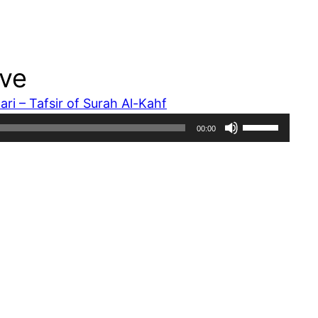
ave
ari – Tafsir of Surah Al-Kahf
Use
00:00
Up/Down
Arrow
keys
to
increase
or
decrease
volume.