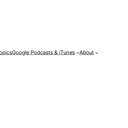
opics
Google Podcasts & iTunes
About