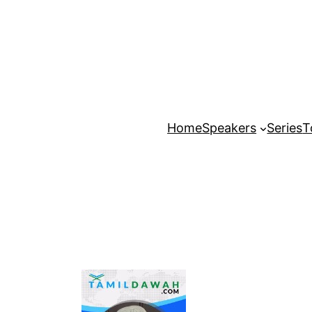
Home
Speakers
Series
T