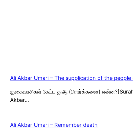
Ali Akbar Umari – The supplication of the people
குகைவாசிகள் கேட்ட துஆ (பிரார்த்தனை) என்ன?[Surah A
Akbar…
Ali Akbar Umari – Remember death