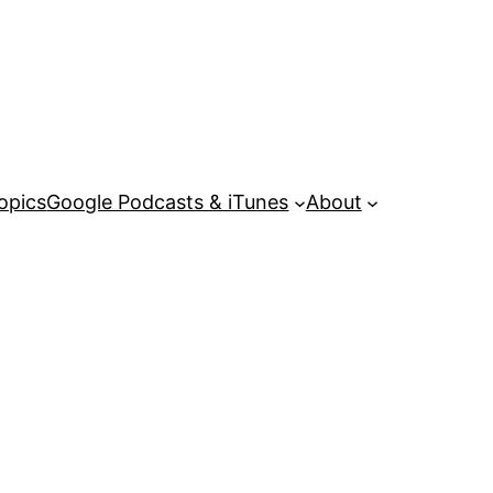
opics
Google Podcasts & iTunes
About