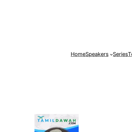
Home
Speakers
Series
T