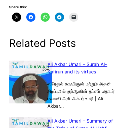
Share this:
Related Posts
Ali Akbar Umari – Surah Al-
Kafirun and its virtues
ஸூரதுல் காஃபிரூன் மற்றும் அதன்
சிறப்புஅல் குர்ஆனின் தப்ஸீர் தொடர்
மவ்லவி அலி அக்பர் உமரி | Ali
Akbar…
Ali Akbar Umari – Summary of