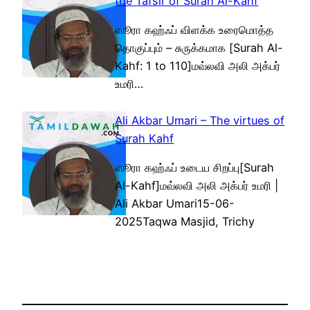
the Tafsir of Surah Al-Kahf
ஸூரா கஹ்ஃப் விளக்க உரைமொத்த
தொகுப்பும் – சுருக்கமாக [Surah Al-
Kahf: 1 to 110]மவ்லவி அலி அக்பர்
உமரி…
Ali Akbar Umari – The virtues of
Surah Kahf
ஸூரா கஹ்ஃப் உடைய சிறப்பு[Surah
Al-Kahf]மவ்லவி அலி அக்பர் உமரி |
Ali Akbar Umari15-06-
2025Taqwa Masjid, Trichy