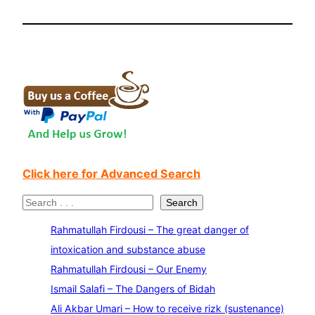
Click here for Advanced Search
S
Search
e
Rahmatullah Firdousi – The great danger of
a
intoxication and substance abuse
r
Rahmatullah Firdousi – Our Enemy
c
Ismail Salafi – The Dangers of Bidah
h
Ali Akbar Umari – How to receive rizk (sustenance)