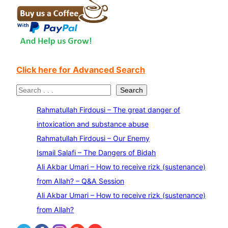
Click here for Advanced Search
S
Search
e
Rahmatullah Firdousi – The great danger of
a
intoxication and substance abuse
r
Rahmatullah Firdousi – Our Enemy
c
Ismail Salafi – The Dangers of Bidah
h
Ali Akbar Umari – How to receive rizk (sustenance)
from Allah? – Q&A Session
Ali Akbar Umari – How to receive rizk (sustenance)
from Allah?