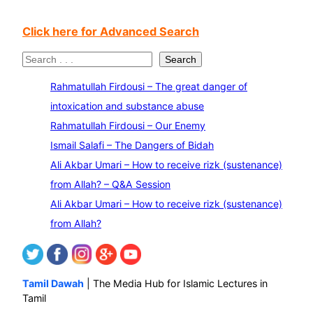
Click here for Advanced Search
S
Search
e
Rahmatullah Firdousi – The great danger of
a
intoxication and substance abuse
r
Rahmatullah Firdousi – Our Enemy
c
Ismail Salafi – The Dangers of Bidah
h
Ali Akbar Umari – How to receive rizk (sustenance)
from Allah? – Q&A Session
Ali Akbar Umari – How to receive rizk (sustenance)
from Allah?
Tamil Dawah
| The Media Hub for Islamic Lectures in
Tamil