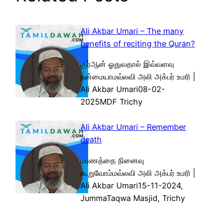
Ali Akbar Umari – The many
benefits of reciting the Quran?
குர்ஆன் ஓதுவதால் இவ்வளவு
நன்மையாமவ்லவி அலி அக்பர் உமரி |
Ali Akbar Umari08-02-
2025MDF Trichy
Ali Akbar Umari – Remember
death
மரணத்தை நினைவு
கூறுவோம்மவ்லவி அலி அக்பர் உமரி |
Ali Akbar Umari15-11-2024,
JummaTaqwa Masjid, Trichy