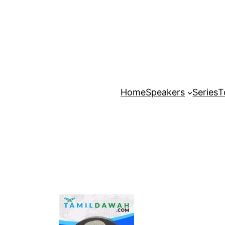
Home
Speakers
Series
T