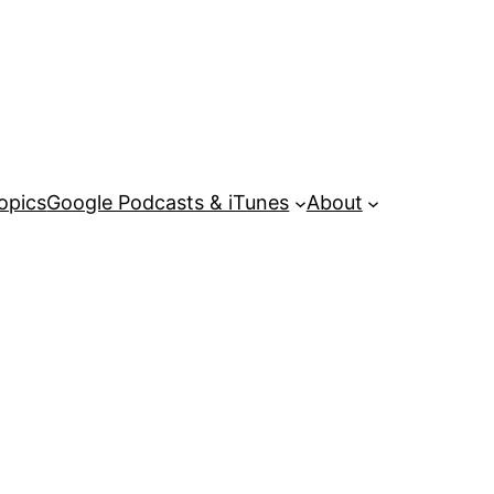
opics
Google Podcasts & iTunes
About